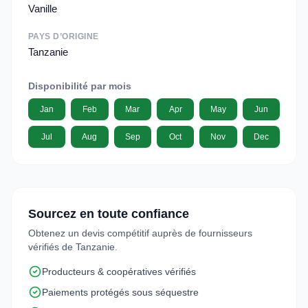
Vanille
PAYS D’ORIGINE
Tanzanie
Disponibilité par mois
Jan
Feb
Mar
Apr
May
Jun
Jul
Aug
Sep
Oct
Nov
Dec
Sourcez en toute confiance
Obtenez un devis compétitif auprès de fournisseurs
vérifiés de Tanzanie.
Producteurs & coopératives vérifiés
Paiements protégés sous séquestre