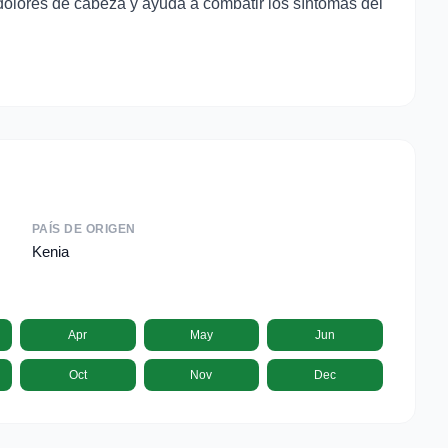
 dolores de cabeza y ayuda a combatir los síntomas del
PAÍS DE ORIGEN
Kenia
Apr
May
Jun
Oct
Nov
Dec