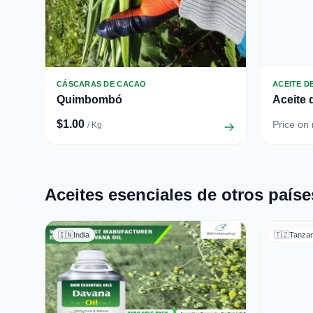
CÁSCARAS DE CACAO
ACEITE D
Quimbombó
Aceite 
$1.00
Price on
/ Kg
Aceites esenciales de otros paíse
🇮🇳
India
🇹🇿
Tanzan