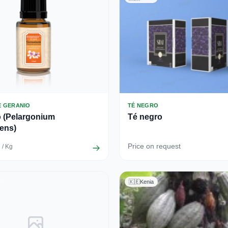
E GERANIO
TÉ NEGRO
o (Pelargonium
Té negro
ens)
Price on request
/ Kg
🇰🇪
Kenia