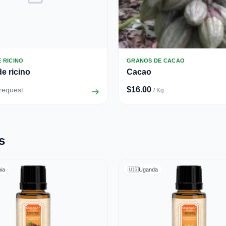
E RICINO
GRANOS DE CACAO
de ricino
Cacao
$16.00
 request
/ Kg
s
ia
🇺🇬
Uganda