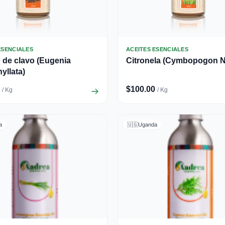
ESENCIALES
ACEITES ESENCIALES
 de clavo (Eugenia
Citronela (Cymbopogon N
yllata)
$100.00
/ Kg
/ Kg
a
🇺🇬
Uganda