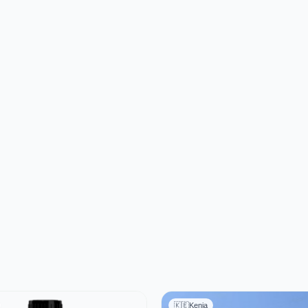
🇰🇪
Kenia