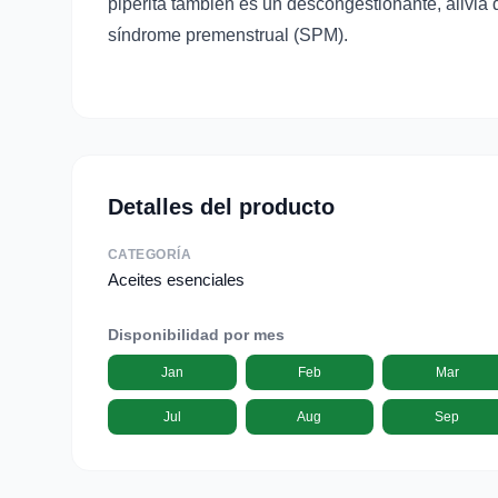
piperita también es un descongestionante, alivia
síndrome premenstrual (SPM).
Detalles del producto
CATEGORÍA
Aceites esenciales
Disponibilidad por mes
Jan
Feb
Mar
Jul
Aug
Sep