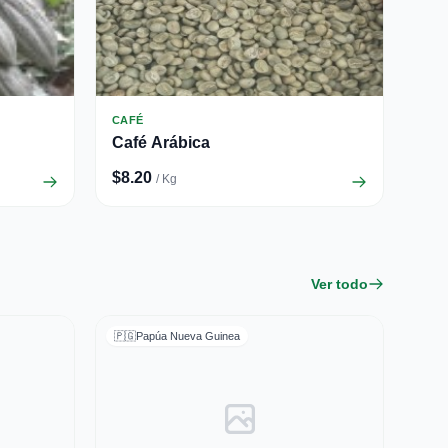
CAFÉ
Café Arábica
$8.20
/ Kg
Ver todo
🇵🇬
Papúa Nueva Guinea