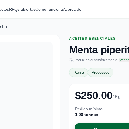
uctos
RFQs abiertas
Cómo funciona
Acerca de
rita)
ACEITES ESENCIALES
Menta piperi
Traducido automáticamente ·
Ver or
Kenia
Processed
$250.00
/ Kg
Pedido mínimo
1.00 tonnes