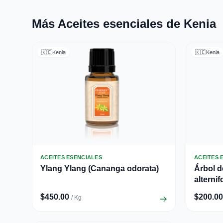
Más Aceites esenciales de Kenia
🇰🇪
Kenia
🇰🇪
Kenia
ACEITES ESENCIALES
ACEITES 
Ylang Ylang (Cananga odorata)
Árbol d
alternif
$450.00
$200.00
/ Kg