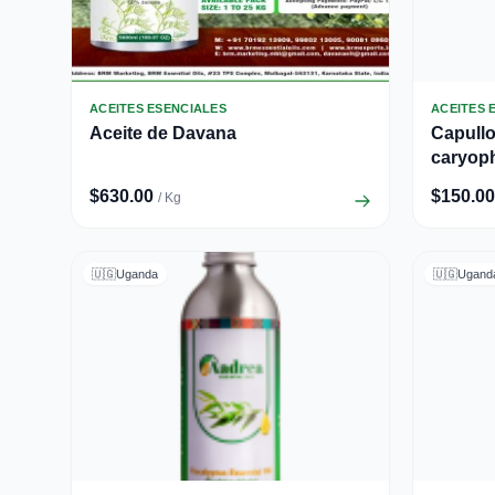
ACEITES ESENCIALES
ACEITES 
Aceite de Davana
Capullo
caryoph
$630.00
$150.00
/ Kg
🇺🇬
Uganda
🇺🇬
Ugand