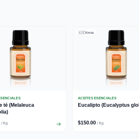
🇰🇪
Kenia
ESENCIALES
ACEITES ESENCIALES
e té (Melaleuca
Eucalipto (Eucalyptus glo
olia)
$150.00
/ Kg
/ Kg