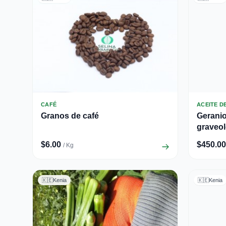
CAFÉ
ACEITE D
Granos de café
Gerani
graveol
$6.00
$450.00
/ Kg
🇰🇪
Kenia
🇰🇪
Kenia