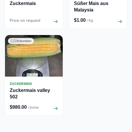
Zuckermais
Süßer Mais aus
Malaysia
$1.00
Price on request
/ Kg
🇨🇴
Kolumbien
ZUCKERMAIS
Zuckermais valley
502
$980.00
/ tonne