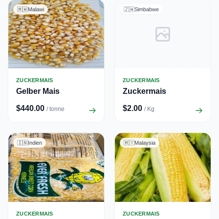
🇲🇼
Malawi
🇿🇼
Simbabwe
ZUCKERMAIS
ZUCKERMAIS
Gelber Mais
Zuckermais
$440.00
$2.00
/ tonne
/ Kg
🇮🇳
Indien
🇲🇾
Malaysia
ZUCKERMAIS
ZUCKERMAIS